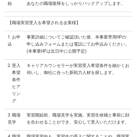
始
あなたの職場復帰をしっかりバックアップします。
【職場実習受入を希望される企業様】
1. お申
事業詳細についてご確認頂いた後、本事業専用HPの
込
申し込みフォームまたは電話にてお申込みください。
(本事業HPは近日中に公開予定)
2. 受入
キャリアカウンセラーが実習受入希望条件を細かくお
希望
伺いし、御社に合った新戦力人材を探します。
条件
ヒア
リン
グ
3. 職場
実習開始前、職場見学を実施。実習生候補と事前に顔
見学
を合わせることができ、安心して受入いただけます。
4. 職場
職場実習中も、実習生の受入に関することや、職場実