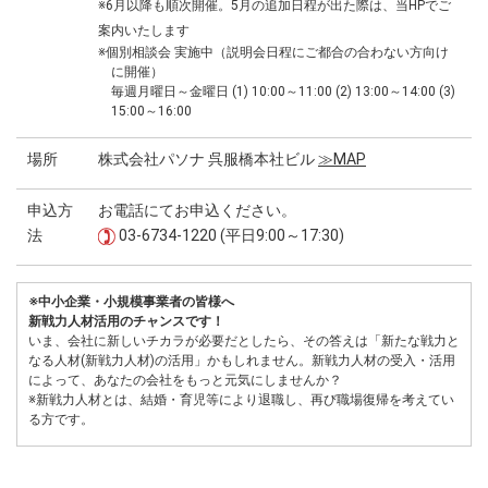
※6月以降も順次開催。5月の追加日程が出た際は、当HPでご
案内いたします
※個別相談会 実施中（説明会日程にご都合の合わない方向け
に開催）
毎週月曜日～金曜日 (1) 10:00～11:00 (2) 13:00～14:00 (3)
15:00～16:00
場所
株式会社パソナ 呉服橋本社ビル
≫MAP
申込方
お電話にてお申込ください。
法
03-6734-1220 (平日9:00～17:30)
※中小企業・小規模事業者の皆様へ
新戦力人材活用のチャンスです！
いま、会社に新しいチカラが必要だとしたら、その答えは「新たな戦力と
なる人材(新戦力人材)の活用」かもしれません。新戦力人材の受入・活用
によって、あなたの会社をもっと元気にしませんか？
※新戦力人材とは、結婚・育児等により退職し、再び職場復帰を考えてい
る方です。