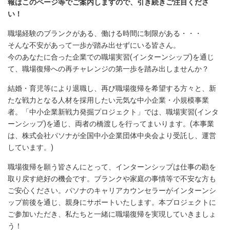
報はこのページ等でご案内しますので、引き続きご注目くださ
い！
職場経験のブランクがある、働ける時間に制限がある・・・
そんな不安があって一歩が踏み出せずにいる皆さん。
今のあなたに合った企業での職場実習(インターンシップ)を通じ
て、職場復帰への再チャレンジの第一歩を踏み出しませんか？
結婚・育児等により退職し、再び職場復帰を希望する方々と、新
たな戦力となる人材を採用したい元気な中小企業・小規模事業
者。「中小企業新戦力発掘プロジェクト」では、職場実習(インタ
ーンシップ)を通じ、両者の橋渡しを行ってまいります。(本事業
は、株式会社パソナが全国中小企業団体中央会より受託し、運営
しています。)
職場復帰を願う皆さんにとって、インターンシップは仕事の勘を
取り戻す絶好の機会です。ブランクや家庭の事情等で不安な方も
ご安心ください。パソナのキャリアカウンセラーがインターンシ
ップ前後を通じ、親身にサポートいたします。本プロジェクトに
ご参加いただき、私たちと一緒に職場復帰を実現していきましょ
う！