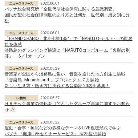
2020.06.01
パソナ総合研究所『全世代型社会保障に関する意識調査』
国民が望む社会保障制度のあり方とは何か 世代別・男女別に分
析
2020.06.01
「GRAND CHARIOT 北斗七星135°」で「NARUTO-ナルト-」の世界
観を体感
淡路島のグランピング施設に「NARUTOコラボルーム『火影の別
荘』」 6／1オープン
2020.05.29
音楽家が全国から淡路島に集い、音楽を通じた地方創生に挑戦
『音楽島 -Music Island-』プロジェクト ７月開始
新しい生き方・働き方に挑戦する音楽家 20名を募集！
2020.05.27
ＨＲテック事業の強化を目的としたグループ再編に関するお知ら
せ
2020.05.22
運動・食事・睡眠などの多様なテーマをLIVE視聴形式で学ぶ
パソナ 『健康LIVEセミナーサービス』 5/25提供開始