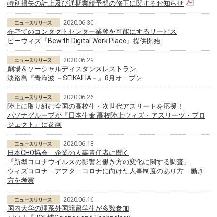
特別損失の計上及び通期業績予想の修正に関するお知らせ
2020.06.30
在宅でのコンタクトセンター業務を可能にするサービス
ビーウィズ『Bewith Digital Work Place』提供開始
2020.06.29
劇場＆ソーシャルディスタンスレストラン
淡路島『青海波 －SEIKAIHA－』8月オープン
2020.06.26
陸上に取り組む全国の高校生・次世代アスリートを応援！
パソナグループが『日本生命 高校陸上ウィズ・アスリーツ・プロ
ジェクト』に参画
2020.06.18
日本CHO協会 企業の人事責任者に聞く
『新型コロナウイルスの影響と働き方の変化に関する調査』
ウィズコロナ・アフターコロナに向けた人事制度のあり方・働き
方を考察
2020.06.16
国内大学の理系外国籍留学生が多数参加