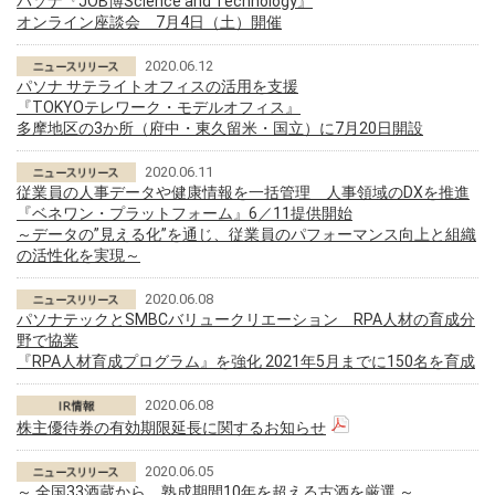
パソナ『JOB博Science and Technology』
オンライン座談会 7月4日（土）開催
2020.06.12
パソナ サテライトオフィスの活用を支援
『TOKYOテレワーク・モデルオフィス』
多摩地区の3か所（府中・東久留米・国立）に7月20日開設
2020.06.11
従業員の人事データや健康情報を一括管理 人事領域のDXを推進
『ベネワン・プラットフォーム』6／11提供開始
～データの”見える化”を通じ、従業員のパフォーマンス向上と組織
の活性化を実現～
2020.06.08
パソナテックとSMBCバリュークリエーション RPA人材の育成分
野で協業
『RPA人材育成プログラム』を強化 2021年5月までに150名を育成
2020.06.08
株主優待券の有効期限延長に関するお知らせ
2020.06.05
～ 全国33酒蔵から、熟成期間10年を超える古酒を厳選 ～