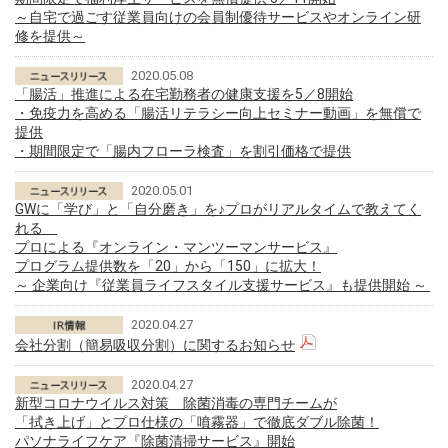
～自宅で過ごす従業員向けの会員制優待サービスやオンライン研
修を提供～
2020.05.08
「腸活」推進による在宅勤務者の健康支援を5／8開始
・免疫力を高める「腸活リテラシー向上セミナー動画」を無償で
提供
・期間限定で「腸内フローラ検査」を割引価格で提供
2020.05.01
GWに「学び」と「自分磨き」を♪プロがリアルタイムで教えてく
れる
プロによる『オンライン・マンツーマンサービス』
プログラム提供数を「20」から「150」に拡大！
～ 企業向け『従業員ライフスタイル支援サービス』も提供開始 ～
2020.04.27
会社分割（簡易吸収分割）に関するお知らせ
2020.04.27
新型コロナウイルス対策 除菌消毒の専門チームが
「拭き上げ」とプロ仕様の「噴霧器」で徹底ダブル除菌！
パソナライフケア『除菌清掃サービス』開始