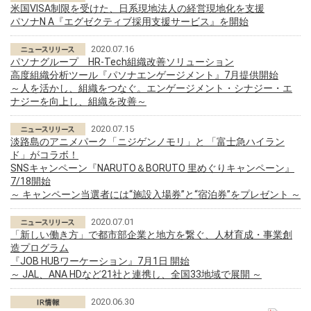
米国VISA制限を受けた、日系現地法人の経営現地化を支援
パソナN A『エグゼクティブ採用支援サービス』を開始
2020.07.16
パソナグループ HR-Tech組織改善ソリューション
高度組織分析ツール『パソナエンゲージメント』7月提供開始
～人を活かし、組織をつなぐ。エンゲージメント・シナジー・エ
ナジーを向上し、組織を改善～
2020.07.15
淡路島のアニメパーク「ニジゲンノモリ」と 「富士急ハイラン
ド」がコラボ！
SNSキャンペーン『NARUTO＆BORUTO 里めぐりキャンペーン』
7/18開始
～ キャンペーン当選者には“施設入場券”と“宿泊券”をプレゼント ～
2020.07.01
「新しい働き方」で都市部企業と地方を繋ぐ、人材育成・事業創
造プログラム
『JOB HUBワーケーション』7月1日 開始
～ JAL、ANA HDなど21社と連携し、全国33地域で展開 ～
2020.06.30