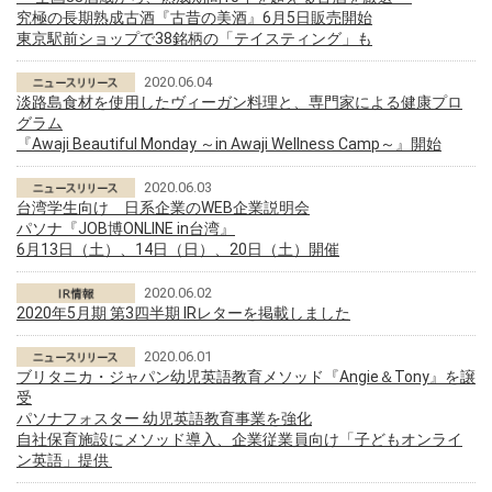
究極の長期熟成古酒『古昔の美酒』6月5日販売開始
東京駅前ショップで38銘柄の「テイスティング」も
2020.06.04
淡路島食材を使用したヴィーガン料理と、専門家による健康プロ
グラム
『Awaji Beautiful Monday ～in Awaji Wellness Camp～』開始
2020.06.03
台湾学生向け 日系企業のWEB企業説明会
パソナ『JOB博ONLINE in台湾』
6月13日（土）、14日（日）、20日（土）開催
2020.06.02
2020年5月期 第3四半期 IRレターを掲載しました
2020.06.01
ブリタニカ・ジャパン幼児英語教育メソッド『Angie＆Tony』を譲
受
パソナフォスター 幼児英語教育事業を強化
自社保育施設にメソッド導入、企業従業員向け「子どもオンライ
ン英語」提供