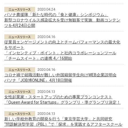
2020.04.24
パソナ農援隊「新たな時代の『食と健康』シンポジウム」
新型コロナウイルス感染拡大を受け無観客で実施 動画コンテン
ツを4月24日公開
2020.04.16
従業員エンゲージメントの向上とチームパフォーマンスの最大化
をサポート
「インセンティブ・ポイント」と社内コラボレーションツール
「チームスイート」の連携 4／16開始
2020.04.16
コロナ禍で就職活動が難しい外国籍留学生向けWEB企業説明会
パソナ『JOB博ONLINE』4月18日開催
2020.04.13
女性起業家・スタートアップのための事業プランコンテスト
『Queen Award for Startups』グランプリ・準グランプリ決定！
2020.04.13
新しい学校外教育の開発を行う「東京学芸大学」と共同研究
“問題解決型学習（PBL）”で「探求」を実践するアフタースクール