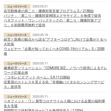
2020.05.21
在宅勤務者の肩こり・腰痛対策支援プログラム 5／21開始
パソナ：「肩こり・腰痛対策WEBエクササイズ」を無償で提供
ベネフィット・ワン：バックテックの「肩こり・腰痛対策アプ
リ」を初期費用無料で提供
2020.05.19
経営と医療の観点から語る”アフターコロナ”に向けて企業がとるべ
き対策
ウェビナー『企業が知っておくべきCOVID-19のリアル』5／20開
催
2020.05.11
健康経営ソリューション『COMORE BIZ』ノウハウ提供によるテレ
ワーク応援企画
『コモレビズ アット ホーム』5月11日開始
従業員のストレスを見える化『非接触バイタルセンシングサービ
ス』提供等
2020.05.11
ベネフィット・ワン 新型コロナウイルス禍における企業の福利厚
生を支援
期間限定で福利厚生サービスを無償提供 5／11開始