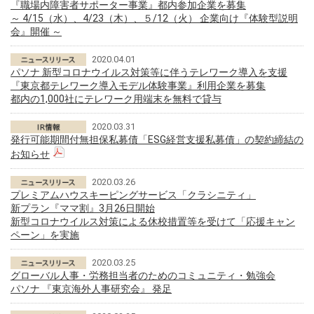
『職場内障害者サポーター事業』都内参加企業を募集
～ 4/15（水）、4/23（木）、５/12（火） 企業向け『体験型説明
会』開催 ～
2020.04.01
パソナ 新型コロナウイルス対策等に伴うテレワーク導入を支援
『東京都テレワーク導入モデル体験事業』利用企業を募集
都内の1,000社にテレワーク用端末を無料で貸与
2020.03.31
発行可能期間付無担保私募債「ESG経営支援私募債」の契約締結の
お知らせ
2020.03.26
プレミアムハウスキーピングサービス「クラシニティ」
新プラン『ママ割』3月26日開始
新型コロナウイルス対策による休校措置等を受けて「応援キャン
ペーン」を実施
2020.03.25
グローバル人事・労務担当者のためのコミュニティ・勉強会
パソナ 『東京海外人事研究会』 発足