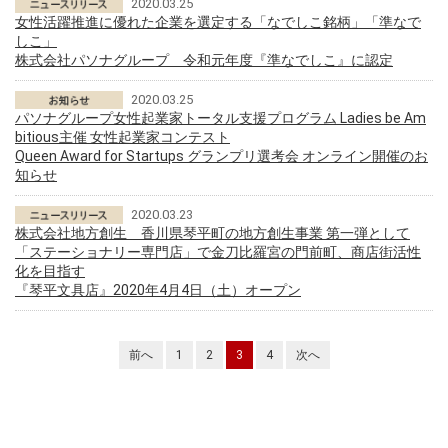
2020.03.25
女性活躍推進に優れた企業を選定する「なでしこ銘柄」「準なで
しこ」
株式会社パソナグループ 令和元年度『準なでしこ』に認定
2020.03.25
パソナグループ女性起業家トータル支援プログラム Ladies be Am
bitious主催 女性起業家コンテスト
Queen Award for Startups グランプリ選考会 オンライン開催のお
知らせ
2020.03.23
株式会社地方創生 香川県琴平町の地方創生事業 第一弾として
「ステーショナリー専門店」で金刀比羅宮の門前町、商店街活性
化を目指す
『琴平文具店』2020年4月4日（土）オープン
前へ
1
2
3
4
次へ