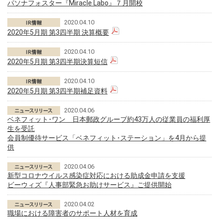
パソナフォスター『Miracle Labo』７月開校
2020.04.10
2020年5月期 第3四半期 決算概要
2020.04.10
2020年5月期 第3四半期決算短信
2020.04.10
2020年5月期 第3四半期補足資料
2020.04.06
ベネフィット･ワン 日本郵政グループ約43万人の従業員の福利厚
生を受託
会員制優待サービス「ベネフィット･ステーション」を4月から提
供
2020.04.06
新型コロナウイルス感染症対応における助成金申請を支援
ビーウィズ『人事部緊急お助けサービス』ご提供開始
2020.04.02
職場における障害者のサポート人材を育成