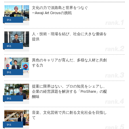
文化の力で淡路島と世界をつなぐ
—Awaji Art Circusの挑戦
1
人・技術・現場を結び、社会に大きな価値を
提供
2
異色のキャリアが育んだ、多様な人材と共創
する力
3
提案に限界はない。プロの知見をシェアし、
企業の経営課題を解決する「ProShare」の醍
醐味
4
音楽、文化芸術で共に創る文化社会を目指し
て
5