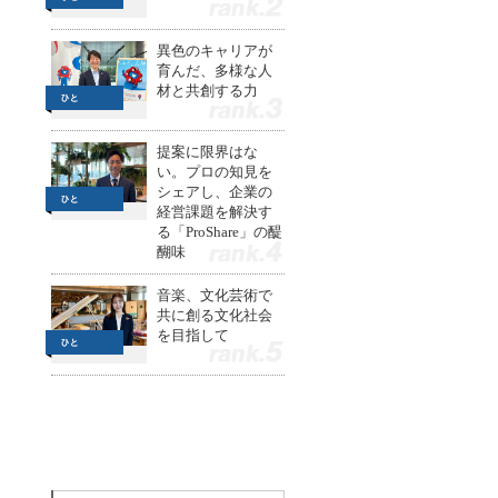
2
異色のキャリアが
育んだ、多様な人
材と共創する力
3
提案に限界はな
い。プロの知見を
シェアし、企業の
経営課題を解決す
る「ProShare」の醍
醐味
4
音楽、文化芸術で
共に創る文化社会
を目指して
5