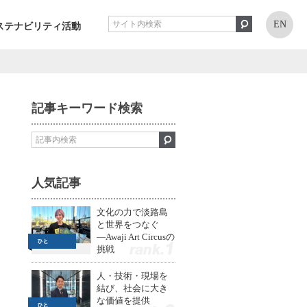
EN
ステナビリティ活動
記事キーワード検索
人気記事
文化の力で淡路島
と世界をつなぐ
—Awaji Art Circusの
挑戦
1
人・技術・現場を
結び、社会に大き
な価値を提供