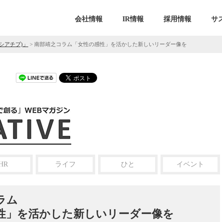
会社情報
IR情報
採用情報
サ
ニシアチブ)」
>
南部靖之コラム「女性の感性」を活かした新しいリーダー像を
HR
ライフ
ひと
イベント
ラム
性」を活かした新しいリーダー像を