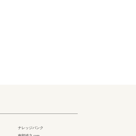
ナレッジバンク
南部靖之.com