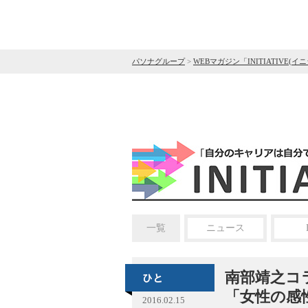
パソナグループ
>
WEBマガジン「INITIATIVE(イ
一覧
ニュース
南部靖之コ
「女性の感
2016.02.15