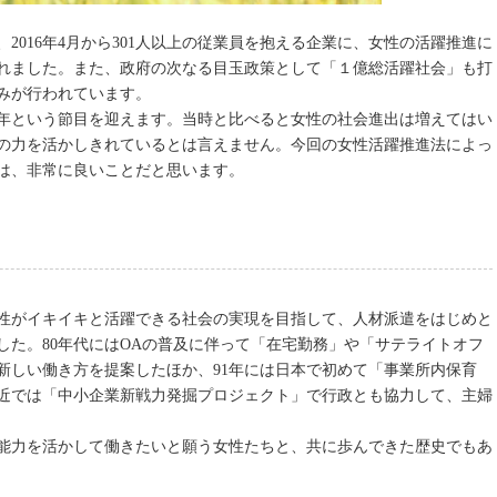
2016年4月から301人以上の従業員を抱える企業に、女性の活躍推進に
れました。また、政府の次なる目玉政策として「１億総活躍社会」も打
みが行われています。
0年という節目を迎えます。当時と比べると女性の社会進出は増えてはい
の力を活かしきれているとは言えません。今回の女性活躍推進法によっ
は、非常に良いことだと思います。
女性がイキイキと活躍できる社会の実現を目指して、人材派遣をはじめと
した。80年代にはOAの普及に伴って「在宅勤務」や「サテライトオフ
新しい働き方を提案したほか、91年には日本で初めて「事業所内保育
近では「中小企業新戦力発掘プロジェクト」で行政とも協力して、主婦
能力を活かして働きたいと願う女性たちと、共に歩んできた歴史でもあ