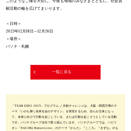
このようなご縁を大切に、今後も地域のみなさまとともに、社会貢
献活動の輪を広げてまいります。
＜日時＞
2023年12月18日～12月26日
＜場所＞
パソナ・札幌
一覧に戻る
「TEAM EXPO 2025」プログラム / 共創チャレンジは、大阪・関西万博のテ
ーマ「いのち輝く未来社会のデザイン」を実現するため、自らが主体となっ
て、未来に向けて行動を起こしている、または行動を起こそうとしている活動
です。パソナグループ全社で取り組んでいます。パソナグループでは、パビリ
オン「PASONA Natureverse」のテーマ『からだ』『こころ』『きずな』のも