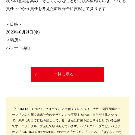
境への意識を高め、そして小さなことから積み重ねていき、つくる
責任・つかう責任を考えた環境保全に貢献して参ります。
＜日時＞
2023年6月21日(水)
＜場所＞
パソナ・福山
一覧に戻る
「TEAM EXPO 2025」プログラム / 共創チャレンジは、大阪・関西万博のテ
ーマ「いのち輝く未来社会のデザイン」を実現するため、自らが主体となっ
て、未来に向けて行動を起こしている、または行動を起こそうとしている活動
です。パソナグループ全社で取り組んでいます。パソナグループでは、パビリ
オン「PASONA Natureverse」のテーマ『からだ』『こころ』『きずな』のも