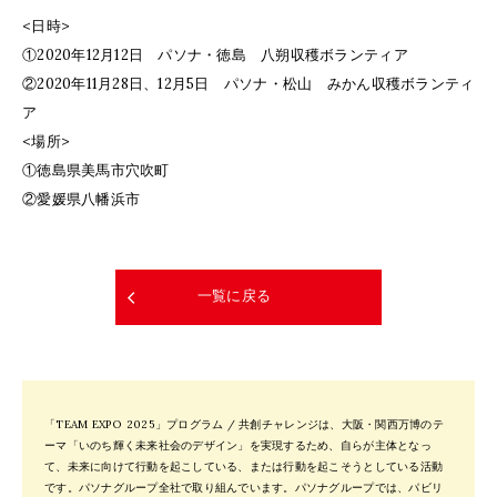
<日時>
①2020年12月12日 パソナ・徳島 八朔収穫ボランティア
②2020年11月28日、12月5日 パソナ・松山 みかん収穫ボランティ
ア
<場所>
①徳島県美馬市穴吹町
②愛媛県八幡浜市
一覧に戻る
「TEAM EXPO 2025」プログラム / 共創チャレンジは、大阪・関西万博のテ
ーマ「いのち輝く未来社会のデザイン」を実現するため、自らが主体となっ
て、未来に向けて行動を起こしている、または行動を起こそうとしている活動
です。パソナグループ全社で取り組んでいます。パソナグループでは、パビリ